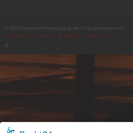
© 2026 Feuerwehr Rotenburg an der Fulda produziert von
dd-media.de
.
Impressum
|
Kontakt |
Datenschutz