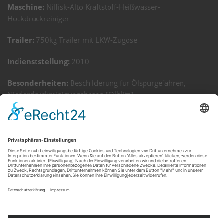
Maschine:
Nilfisk-Alto Kraftstoff-Heißwasser-
Hockdruckreiniger
Trailer:
750kg Trailer mit LKW-Zugöse
Indienststellung:
2010
Besonderheiten:
Beschilderung für Ölspurgefahren,
Niederdruckreinigungsbesen "Ölblitz",
Hockdruckreinigungspistolen, Spezial-Entölungs-Konzentrat
"Bioversal"
Infos:
Bioversal der Firma Bioversal Deutschland