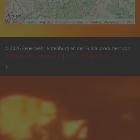
Leaflet
| Map data: ©
OpenStreetMap
contributors, Warndaten: ©
DWD
© 2026 Feuerwehr Rotenburg an der Fulda produziert von
dd-media.de
.
Impressum
|
Kontakt |
Datenschutz